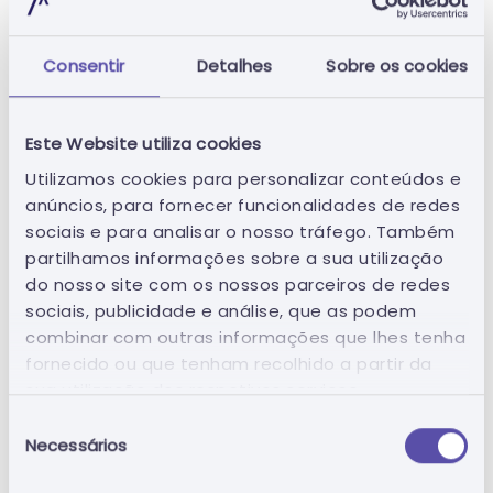
- Lembrar-lhe das suas ações anteriores, como
a escolha do seu consentimento prévio de
Consentir
Detalhes
Sobre os cookies
cookies;
- Para proteger o nosso website de erros e
otimizá-los continuamente;
Este Website utiliza cookies
- Para garantir o equilíbrio de carga ideal ao
Utilizamos cookies para personalizar conteúdos e
carregar no nosso website;
anúncios, para fornecer funcionalidades de redes
- Guardar os seus dados para autenticação.
sociais e para analisar o nosso tráfego. Também
partilhamos informações sobre a sua utilização
do nosso site com os nossos parceiros de redes
Como desativar/bloquear/apagar os
sociais, publicidade e análise, que as podem
cookies?
combinar com outras informações que lhes tenha
fornecido ou que tenham recolhido a partir da
É possível revogar, a qualquer momento, o seu
sua utilização dos respetivos serviços.
consentimento ou modificar as suas
Seleção
preferências em termos de gestão de cookies
Necessários
de
na página referente aos cookies do sítio.
consentimento
Em alternativa, é permitido pela maioria dos