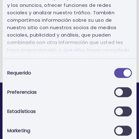
y los anuncios, ofrecer funciones de redes
Impuesto
0,00 €
sociales y analizar nuestro tráfico. También
compartimos información sobre su uso de
0,00 €
Total
nuestro sitio con nuestros socios de medios
sociales, publicidad y análisis, que pueden
combinarla con otra información que usted les
Pasar por la caja
haya proporcionado o que ellos hayan recopilado
a partir del uso que usted hace de sus servicios.
Selección
Requerido
de
consentimiento
Preferencias
Estadísticas
Marketing