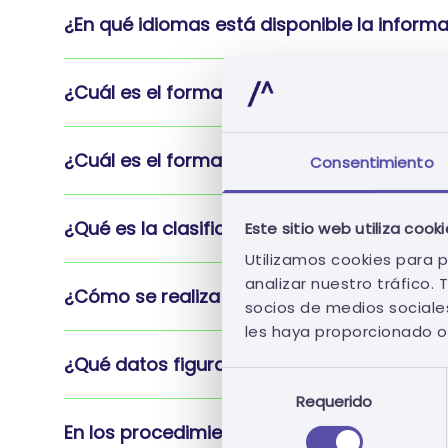
¿En qué idiomas está disponible la inform
¿Cuál es el formato de las fechas?
¿Cuál es el formato de los valores moneta
Consentimiento
¿Qué es la clasificación de Oportunidades
Este sitio web utiliza cook
Utilizamos cookies para p
analizar nuestro tráfico
¿Cómo se realiza la clasificación de la Op
socios de medios sociales
les haya proporcionado o 
¿Qué datos figuran en los procedimientos
Selección
Requerido
de
consentimiento
En los procedimientos por lotes, ¿cómo se