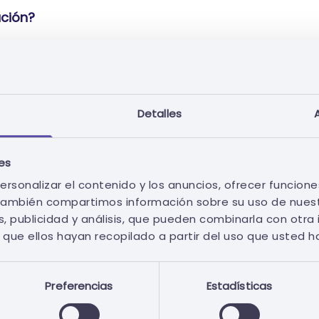
ación?
rios?
Detalles
 Affereo?
ies
ersonalizar el contenido y los anuncios, ofrecer funcione
. También compartimos información sobre su uso de nuest
ortunidad Affereo?
, publicidad y análisis, que pueden combinarla con otra
que ellos hayan recopilado a partir del uso que usted h
 de Agrupación de Poderes Adjudicadores?
Preferencias
Estadísticas
 elabora el informe?